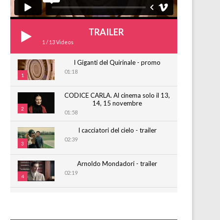
TRAILER
1
/
13
Videos
I Giganti del Quirinale - promo
01:18
1
CODICE CARLA. Al cinema solo il 13,
14, 15 novembre
2
01:58
I cacciatori del cielo - trailer
02:39
3
Arnoldo Mondadori - trailer
02:19
4
CARLA - Promo sub eng
02:00
5