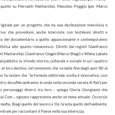
di quello su Piersanti Mattarella), Massimo Poggio (per Marco
originale per un progetto che ha una declinazione televisiva e
ative che prevedono anche interviste con testimoni diretti e
ssico del documentario a quello appassionante e contemporaneo
listica allo spunto romanzesco. Diretti dai registi Gianfranco
nti Mattarella), Gianfranco Giagni (Marco Biagi) e Wilma Labate
al pubblico lo sfondo storico, culturale e sociale in cui i quattro
 loro destino, nel ventennio che va dalla fine degli anni ’80 ai
o fa notare che “la formula editoriale scelta è innovativa, così
tro docufilm andranno in onda nella seconda serata di Rai1 per
ro personaggi diversi tra loro – spiega Gloria Giorgianni che
 Rai Com -, ognuno rappresenta anche un tema attuale: Occorsio
la mafia, Biagi quello del lavoro e De Grazia quello dell’ambiente.
entrale per raccontare il Paese nella sua interezza.