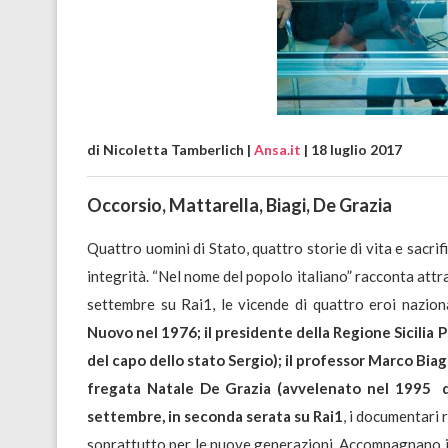
di Nicoletta Tamberlich |
Ansa.it
| 18 luglio 2017
Occorsio, Mattarella, Biagi, De Grazia
Quattro uomini di Stato, quattro storie di vita e sacrifi
integrità. “Nel nome del popolo italiano” racconta attr
settembre su Rai1, le vicende di quattro eroi nazion
Nuovo nel 1976; il presidente della Regione Sicilia 
del capo dello stato Sergio); il professor Marco Biag
fregata Natale De Grazia (avvelenato nel 1995 d
settembre, in seconda serata su Rai1
, i documentari 
soprattutto per le nuove generazioni. Accompagnano il