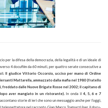
cio per la difesa della democrazia, della legalità e di un ideale di
averso 4 docufilm da 60 minuti, per quattro serate consecutive a
ali.
Il giudice Vittorio Occorsio, ucciso per mano di Ordine
Piersanti Mattarella, ammazzato dalla mafia nel 1980 (fratello
i, freddato dalle Nuove Brigate Rosse nel 2002; il capitano di
opo aver mangiato in un ristorante).
In onda il
4, 5, 6 e 7
raccontano storie di ieri che sono un messaggio anche per l’oggi,
 telespettatore nel racconto Gian Marco Tognazzi (per il docu-