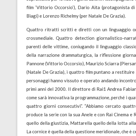
film ‘Vittorio Occorsio’), Dario Aita (protagonista 
Biagi) e Lorenzo Richelmy (per Natale De Grazia).
Quattro ritratti scritti e diretti con un linguaggio 
crossmediale. Quattro detection giornalistico-narr
parenti delle vittime, coniugando il linguaggio cla
della narrazione drammaturgica, la riflessione giorna
Pannone (Vittorio Occorsio), Maurizio Sciarra (Piersa
(Natale De Grazia), i quattro film puntano a restituire 
personaggi hanno vissuto e operato andando incontro al
primi anni del 2000. Il direttore di Rai1 Andrea Fabian
come sarà innovativa la programmazione, perché i quat
quattro giorni consecutivi”. “Abbiamo cercato quatt
produce la serie con la sua Anele e con Rai Cinema e
quello della giustizia, Mattarella quello della lotta al
La cornice è quella della questione meridionale, che è c