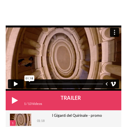
TRAILER
1
/
13
Videos
I Giganti del Quirinale - promo
01:18
1