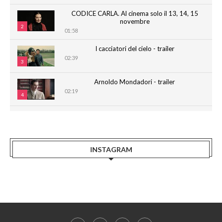
CODICE CARLA. Al cinema solo il 13, 14, 15
novembre
2
01:58
I cacciatori del cielo - trailer
02:39
3
Arnoldo Mondadori - trailer
02:19
4
CARLA - Promo sub eng
02:00
5
CARLA - IL FILM - Trailer ufficiale
INSTAGRAM
00:34
6
Backstage CARLA - IL FILM
01:26
7
La scelta di Maria - promo