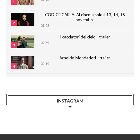
1
CODICE CARLA. Al cinema solo il 13, 14, 15
novembre
2
01:58
I cacciatori del cielo - trailer
02:39
3
Arnoldo Mondadori - trailer
02:19
4
CARLA - Promo sub eng
02:00
5
CARLA - IL FILM - Trailer ufficiale
INSTAGRAM
00:34
6
Backstage CARLA - IL FILM
01:26
7