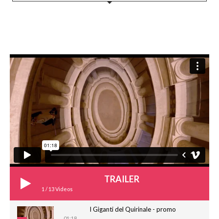
TRAILER
1
/
13
Videos
I Giganti del Quirinale - promo
01:18