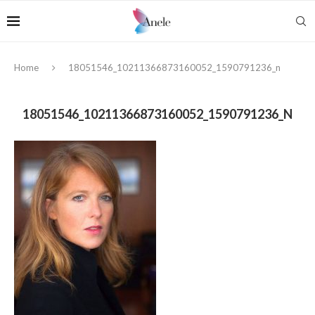
Home
18051546_10211366873160052_1590791236_n
18051546_10211366873160052_1590791236_N