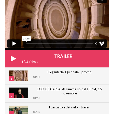
TRAILER
1
/
13
Videos
I Giganti del Quirinale - promo
01:18
1
CODICE CARLA. Al cinema solo il 13, 14, 15
novembre
2
01:58
I cacciatori del cielo - trailer
02:39
3